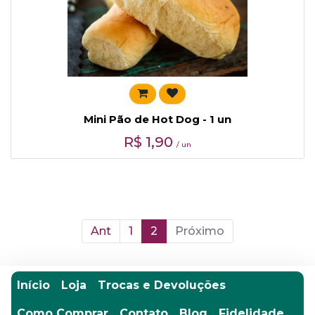
Mini Pão de Hot Dog - 1 un
R$
1,90
/ un
Ant
1
2
Próximo
Início
Loja
Trocas e Devoluções
Como Comprar
Contato
Blog
Fidelidade