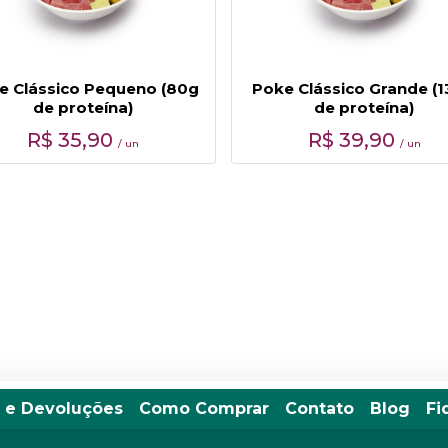
e Clássico Pequeno (80g
Poke Clássico Grande (
de proteína)
de proteína)
R$
35,90
R$
39,90
/ un
/ un
 e Devoluções
Como Comprar
Contato
Blog
Fi