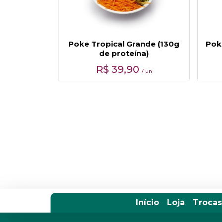
Poke Tropical Grande (130g
Pok
de proteína)
R$
39,90
/ un
Início
Loja
Trocas