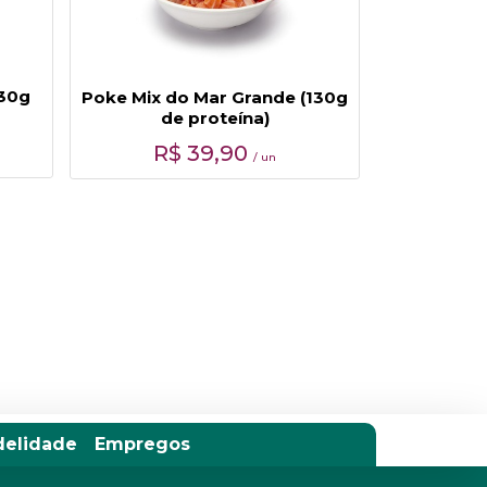
130g
Poke Mix do Mar Grande (130g
de proteína)
R$
39,90
/ un
delidade
Empregos