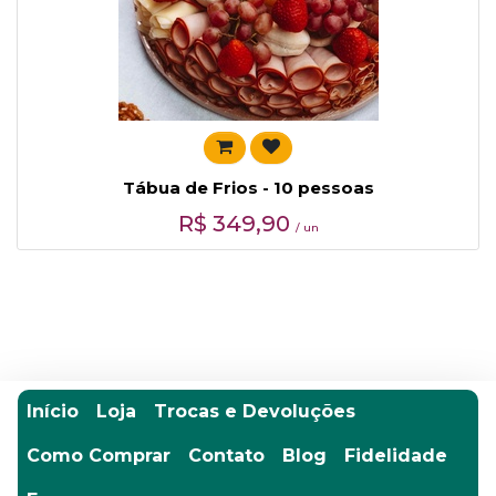
Tábua de Frios - 10 pessoas
R$
349,90
/ un
Início
Loja
Trocas e Devoluções
Como Comprar
Contato
Blog
Fidelidade