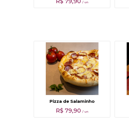
R$
79,90
/ un
Pizza de Salaminho
R$
79,90
/ un