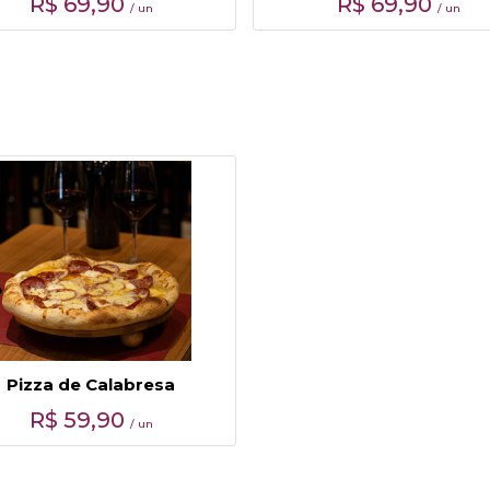
R$
69,90
R$
69,90
/ un
/ un
Pizza de Calabresa
R$
59,90
/ un