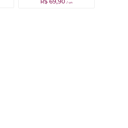
R$
69,90
/ un