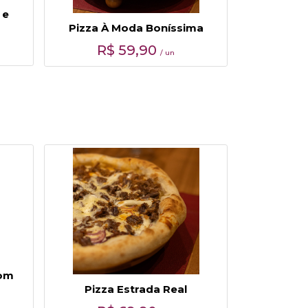
 e
Pizza À Moda Boníssima
R$
59,90
/ un
com
Pizza Estrada Real