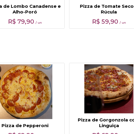
za de Lombo Canadense e
Pizza de Tomate Seco
Alho-Poró
Rúcula
R$
79,90
R$
59,90
/ un
/ un
Pizza de Gorgonzola 
Pizza de Pepperoni
Linguiça