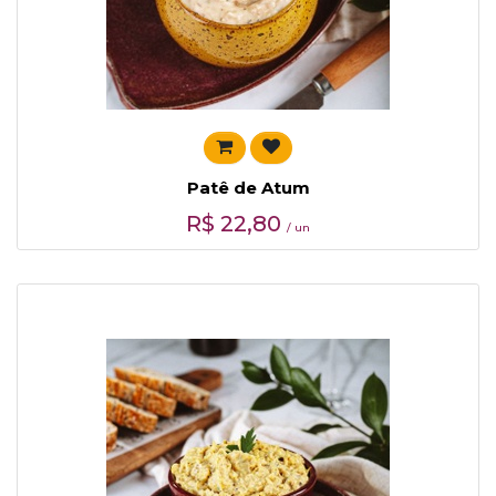
Patê de Atum
R$
22,80
/ un