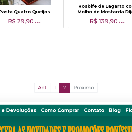
Rosbife de Lagarto c
Pasta Quatro Queijos
Molho de Mostarda Dij
R$
29,90
R$
139,90
/ un
/ un
Ant
1
2
Próximo
 e Devoluções
Como Comprar
Contato
Blog
Fi