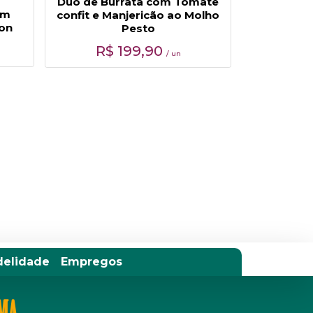
Duo de Burrata com Tomate
om
confit e Manjericão ao Molho
on
Pesto
R$
199,90
/ un
delidade
Empregos