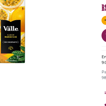
R
En
9:
Pa
98