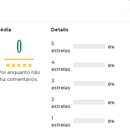
édia
Details
0
5
0%
estrelas
4
0%
estrelas
Por enquanto não
há comentários.
3
0%
estrelas
2
0%
estrelas
1
0%
estrelas