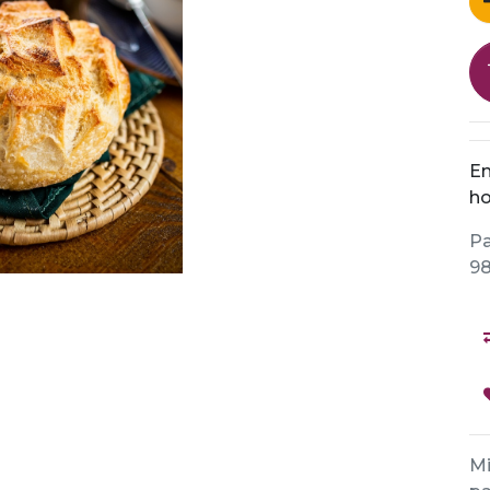
En
ho
Pa
98
Mi