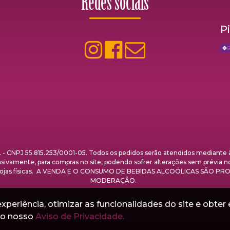
Redes sociais
P
NPJ 55.815.253/0001-05. Todos os pedidos serão atendidos mediante à 
clusivamente, para compras no site, podendo sofrer alterações sem prévia n
nas lojas físicas. A VENDA E O CONSUMO DE BEBIDAS ALCOÓLICAS SÃO
MODERAÇÃO.
periência, otimizar as funcionalidades do site e obter 
e o nosso
Aviso de Privacidade.