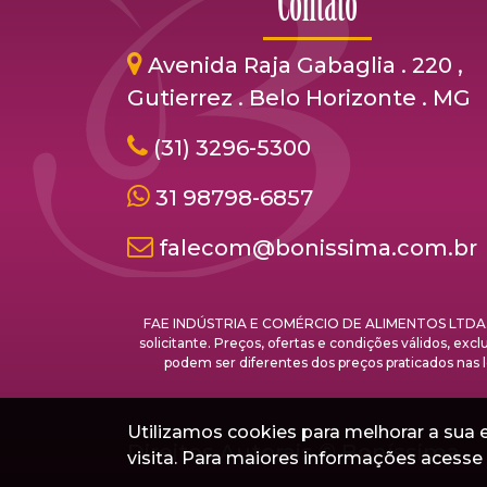
Contato
Avenida Raja Gabaglia . 220 ,
Gutierrez . Belo Horizonte . MG
(31) 3296-5300
31 98798-6857
falecom@bonissima.com.br
FAE INDÚSTRIA E COMÉRCIO DE ALIMENTOS LTDA. - C
solicitante. Preços, ofertas e condições válidos, ex
podem ser diferentes dos preços praticados 
Utilizamos cookies para melhorar a sua ex
Direitos Autorais ©
Boníssima
visita. Para maiores informações acess