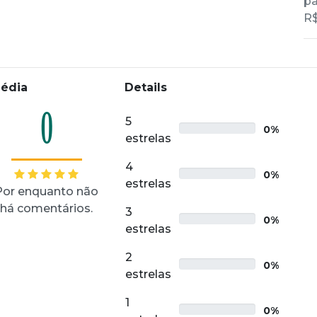
pa
R$
édia
Details
0
5
0%
estrelas
4
0%
estrelas
Por enquanto não
há comentários.
3
0%
estrelas
2
0%
estrelas
1
0%