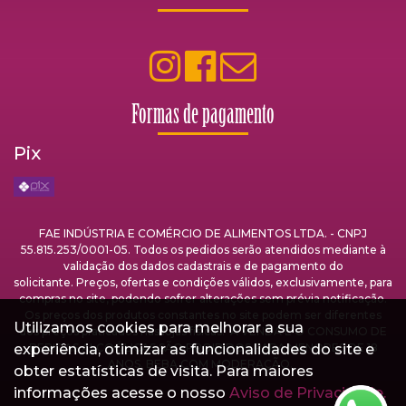
Formas de pagamento
Pix
FAE INDÚSTRIA E COMÉRCIO DE ALIMENTOS LTDA. - CNPJ
55.815.253/0001-05. Todos os pedidos serão atendidos mediante à
validação dos dados cadastrais e de pagamento do
solicitante. Preços, ofertas e condições válidos, exclusivamente, para
compras no site, podendo sofrer alterações sem prévia notificação.
Os preços dos produtos constantes no site podem ser diferentes
Utilizamos cookies para melhorar a sua
dos preços praticados nas lojas físicas. A VENDA E O CONSUMO DE
experiência, otimizar as funcionalidades do site e
BEBIDAS ALCOÓLICAS SÃO PROIBIDOS PARA MENORES DE 18
ANOS. BEBA COM MODERAÇÃO.
obter estatísticas de visita. Para maiores
informações acesse o nosso
Aviso de Privacidade.