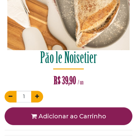
Pão le Noisetier
R$
39,90
/ un
Adicionar ao Carrinho