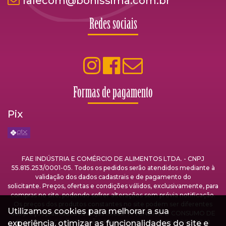
falecom@bonissima.com.br
Redes sociais
Formas de pagamento
Pix
FAE INDÚSTRIA E COMÉRCIO DE ALIMENTOS LTDA. - CNPJ
55.815.253/0001-05. Todos os pedidos serão atendidos mediante à
validação dos dados cadastrais e de pagamento do
solicitante. Preços, ofertas e condições válidos, exclusivamente, para
compras no site, podendo sofrer alterações sem prévia notificação.
Os preços dos produtos constantes no site podem ser diferentes
Utilizamos cookies para melhorar a sua
dos preços praticados nas lojas físicas. A VENDA E O CONSUMO DE
experiência, otimizar as funcionalidades do site e
BEBIDAS ALCOÓLICAS SÃO PROIBIDOS PARA MENORES DE 18