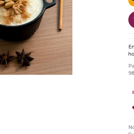
En
ho
Pa
98
No