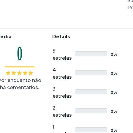
Su
Pe
édia
Details
0
5
0%
estrelas
4
0%
estrelas
Por enquanto não
há comentários.
3
0%
estrelas
2
0%
estrelas
1
0%