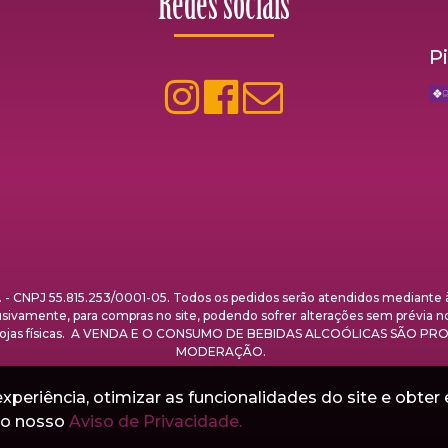
Redes sociais
P
NPJ 55.815.253/0001-05. Todos os pedidos serão atendidos mediante à 
clusivamente, para compras no site, podendo sofrer alterações sem prévia n
nas lojas físicas. A VENDA E O CONSUMO DE BEBIDAS ALCOÓLICAS SÃO
MODERAÇÃO.
periência, otimizar as funcionalidades do site e obter 
e o nosso
Aviso de Privacidade.