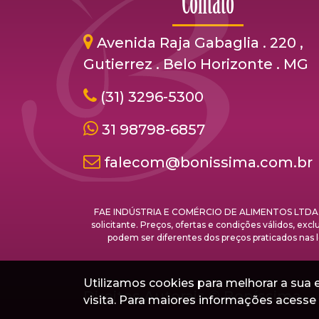
Contato
Avenida Raja Gabaglia . 220 ,
Gutierrez . Belo Horizonte . MG
(31) 3296-5300
31 98798-6857
falecom@bonissima.com.br
FAE INDÚSTRIA E COMÉRCIO DE ALIMENTOS LTDA. - C
solicitante. Preços, ofertas e condições válidos, ex
podem ser diferentes dos preços praticados 
Utilizamos cookies para melhorar a sua ex
Direitos Autorais ©
Boníssima
visita. Para maiores informações acess