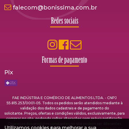
falecom@bonissima.com.br
Redes sociais
Formas de pagamento
Pix
FAE INDÚSTRIA E COMÉRCIO DE ALIMENTOS LTDA. - CNPJ
55.815.253/0001-05. Todos os pedidos serão atendidos mediante à
validação dos dados cadastrais e de pagamento do
solicitante. Preços, ofertas e condições válidos, exclusivamente, para
compras no site, podendo sofrer alterações sem prévia notificação.
Os preços dos produtos constantes no site podem ser diferentes
Utilizamos cookies para melhorar a sua
dos preços praticados nas lojas físicas. A VENDA E O CONSUMO DE