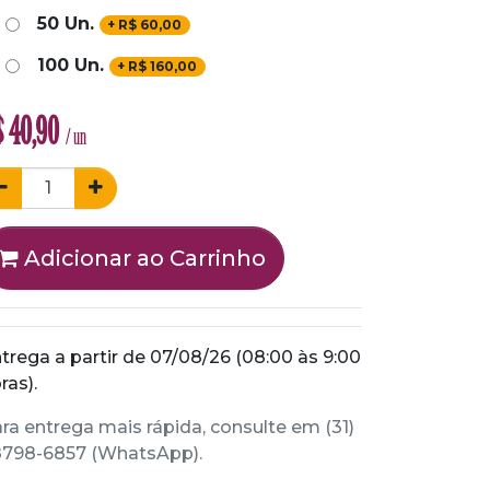
50 Un.
+
R$
60,00
100 Un.
+
R$
160,00
$
40,90
/ un
Adicionar ao Carrinho
trega a partir de 07/08/26 (08:00 às 9:00
ras).
ra entrega mais rápida, consulte em (31)
798-6857 (WhatsApp).