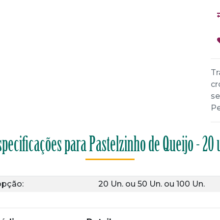
Tr
cr
se
Pe
specificações para Pastelzinho de Queijo - 20 
opção:
20 Un.
ou
50 Un.
ou
100 Un.