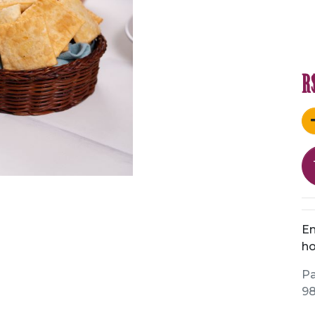
R
En
ho
Pa
98