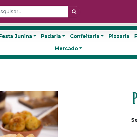
Festa Junina
Padaria
Confeitaria
Pizzaria
F
Mercado
P
Se