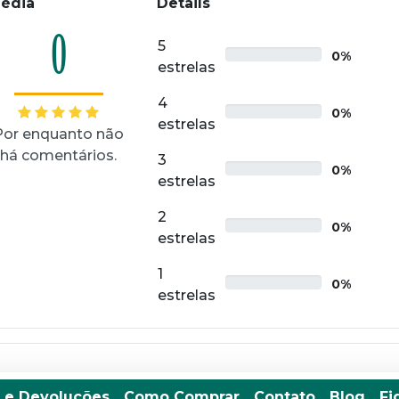
édia
Details
0
5
0%
estrelas
4
0%
estrelas
Por enquanto não
há comentários.
3
0%
estrelas
2
0%
estrelas
1
0%
estrelas
 e Devoluções
Como Comprar
Contato
Blog
Fi