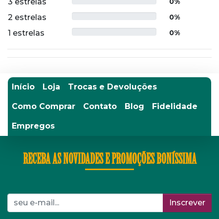
3 estrelas
0%
2 estrelas
0%
1 estrelas
0%
Início
Loja
Trocas e Devoluções
Como Comprar
Contato
Blog
Fidelidade
Empregos
RECEBA AS NOVIDADES E PROMOÇÕES BONÍSSIMA
Inscrever