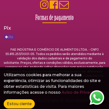
Formas de pagamento
Pix
FAE INDÚSTRIA E COMÉRCIO DE ALIMENTOS LTDA. - CNPJ
55.815.253/0001-05. Todos os pedidos serão atendidos mediante à
validação dos dados cadastrais e de pagamento do
solicitante. Preços, ofertas e condições válidos, exclusivamente, para
compras no site, podendo sofrer alterações sem prévia notificação.
Os preços dos produtos constantes no site podem ser diferentes
Utilizamos cookies para melhorar a sua
dos preços praticados nas lojas físicas. A VENDA E O CONSUMO DE
experiência, otimizar as funcionalidades do site e
BEBIDAS ALCOÓLICAS SÃO PROIBIDOS PARA MENORES DE 18
ANOS. BEBA COM MODERAÇÃO.
obter estatísticas de visita. Para maiores
informações acesse o nosso
Aviso de Privacidade.
Direitos Autorais ©
Boníssima
Estou ciente