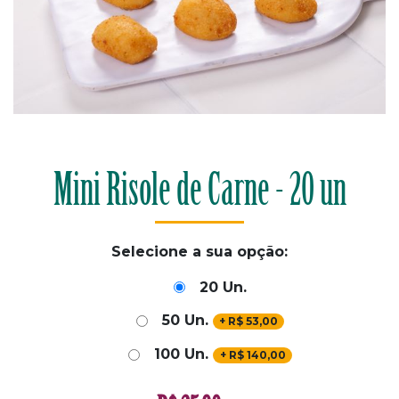
Mini Risole de Carne - 20 un
Selecione a sua opção:
20 Un.
50 Un.
+
R$
53,00
100 Un.
+
R$
140,00