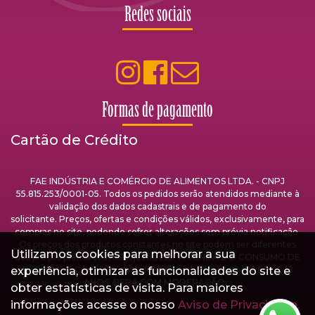
Redes sociais
Formas de pagamento
Cartão de Crédito
FAE INDÚSTRIA E COMÉRCIO DE ALIMENTOS LTDA. - CNPJ
55.815.253/0001-05. Todos os pedidos serão atendidos mediante à
validação dos dados cadastrais e de pagamento do
solicitante. Preços, ofertas e condições válidos, exclusivamente, para
compras no site, podendo sofrer alterações sem prévia notificação.
Os preços dos produtos constantes no site podem ser diferentes
Utilizamos cookies para melhorar a sua
dos preços praticados nas lojas físicas. A VENDA E O CONSUMO DE
experiência, otimizar as funcionalidades do site e
BEBIDAS ALCOÓLICAS SÃO PROIBIDOS PARA MENORES DE 18
ANOS. BEBA COM MODERAÇÃO.
obter estatísticas de visita. Para maiores
informações acesse o nosso
Aviso de Privacidade.