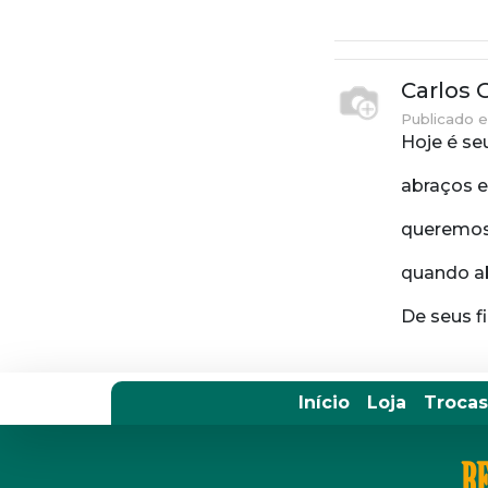
Carlos 
Publicado e
Hoje é se
abraços e
queremos 
quando ab
De seus f
Início
Loja
Trocas
RE