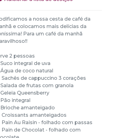
dificamos a nossa cesta de café da
nhã e colocamos mais delícias da
níssima! Para um café da manhã
ravilhoso!!
rve 2 pessoas
1 Suco integral de uva
1 Água de coco natural
2 Sachês de cappuccino 3 corações
1 Salada de frutas com granola
1 Geleia Queensberry
1 Pão integral
1 Brioche amanteigado
2 Croissants amanteigados
2 Pain Au Raisin - folhado com passas
2 Pain de Chocolat - folhado com
ocolate