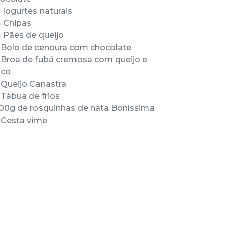
2 Iogurtes naturais
4 Chipas
4 Pães de queijo
1 Bolo de cenoura com chocolate
1 Broa de fubá cremosa com queijo e
oco
1 Queijo Canastra
1 Tábua de frios
100g de rosquinhas de nata Boníssima
1 Cesta vime