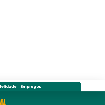
delidade
Empregos
IMA