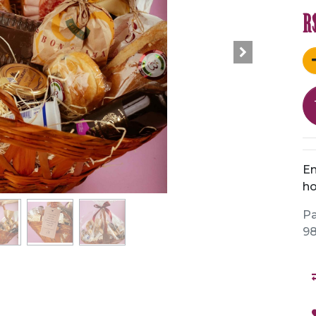
R
En
ho
Pa
98