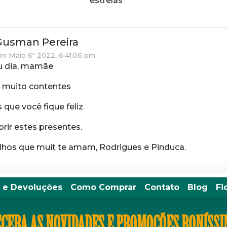
estrelas
Gusman Pereira
m Maio 6º 2022, 6:41:06 pm
u dia, mamãe
 muito contentes
que você fique feliz
rir estes presentes.
ilhos que muit te amam, Rodrigues e Pinduca.
 e Devoluções
Como Comprar
Contato
Blog
Fi
CEBA AS NOVIDADES E PROMOÇÕES BONÍSS