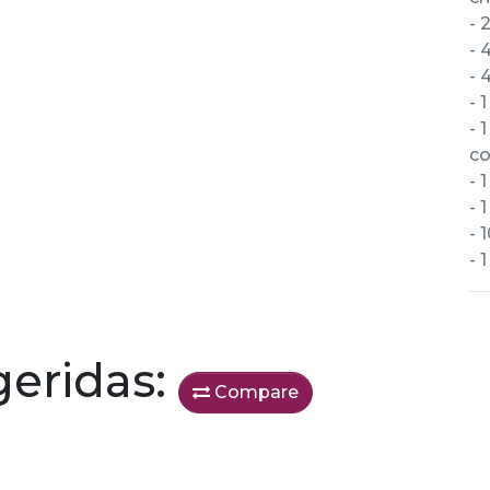
- 
- 
- 
- 
- 
c
- 
- 
- 
- 
geridas:
Compare