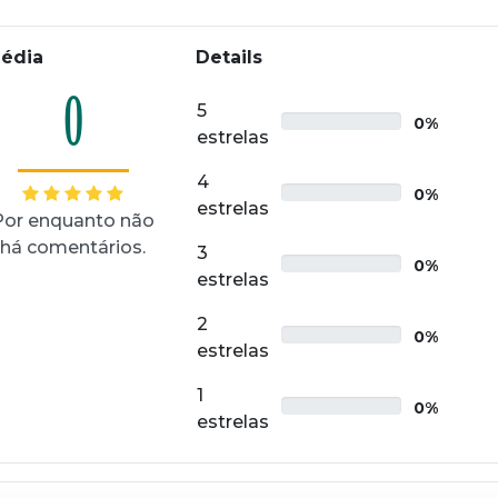
édia
Details
0
5
0%
estrelas
4
0%
estrelas
Por enquanto não
há comentários.
3
0%
estrelas
2
0%
estrelas
1
0%
estrelas