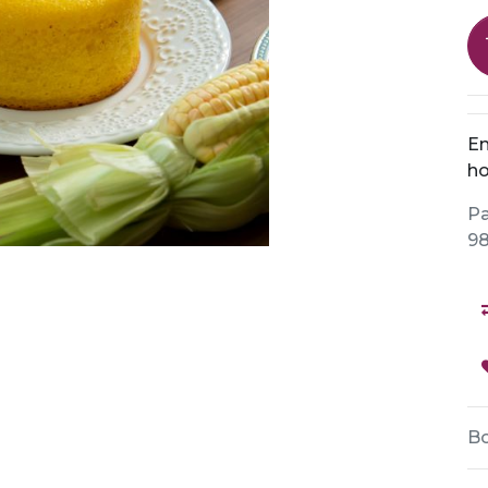
En
ho
Pa
98
Bo