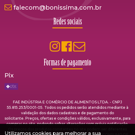
falecom@bonissima.com.br
Redes sociais
Formas de pagamento
Pix
FAE INDÚSTRIA E COMÉRCIO DE ALIMENTOS LTDA. - CNPJ
55.815.253/0001-05. Todos os pedidos serão atendidos mediante à
validação dos dados cadastrais e de pagamento do
solicitante. Preços, ofertas e condições válidos, exclusivamente, para
compras no site, podendo sofrer alterações sem prévia notificação.
Os preços dos produtos constantes no site podem ser diferentes
Utilizamos cookies para melhorar a sua
dos preços praticados nas lojas físicas. A VENDA E O CONSUMO DE