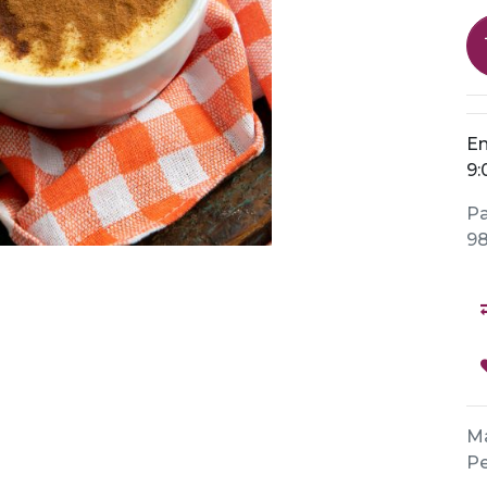
En
9:
Pa
98
Ma
Pe