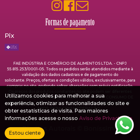
Formas de pagamento
Pix
FAE INDÚSTRIA E COMÉRCIO DE ALIMENTOS LTDA. - CNPJ
55.815.253/0001-05. Todos os pedidos serão atendidos mediante à
validação dos dados cadastrais e de pagamento do
solicitante. Preços, ofertas e condições válidos, exclusivamente, para
compras no site, podendo sofrer alterações sem prévia notificação.
Os preços dos produtos constantes no site podem ser diferentes
Utilizamos cookies para melhorar a sua
dos preços praticados nas lojas físicas. A VENDA E O CONSUMO DE
experiência, otimizar as funcionalidades do site e
BEBIDAS ALCOÓLICAS SÃO PROIBIDOS PARA MENORES DE 18
ANOS. BEBA COM MODERAÇÃO.
obter estatísticas de visita. Para maiores
informações acesse o nosso
Aviso de Privacidade.
Direitos Autorais ©
Boníssima
Estou ciente