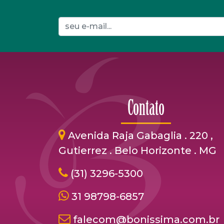
Contato
Avenida Raja Gabaglia . 220 ,
Gutierrez . Belo Horizonte . MG
(31) 3296-5300
31 98798-6857
falecom@bonissima.com.br