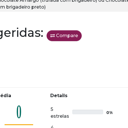
ocolate Amargo (trufada com brigadeiro)
ou
Chocolate
m brigadeiro preto)
geridas:
Compare
édia
Details
0
5
0%
estrelas
4