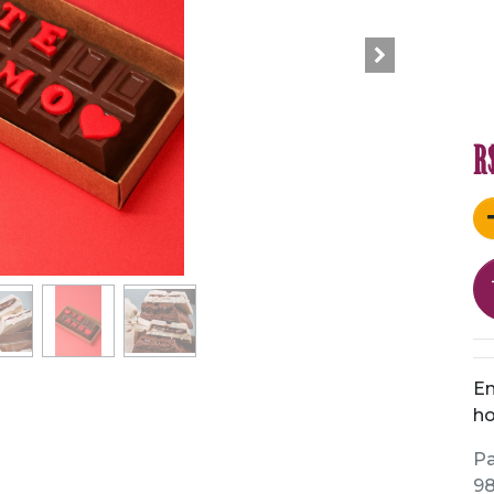
R
En
ho
Pa
98