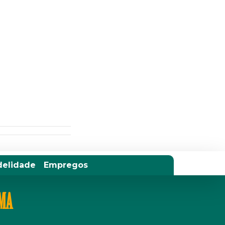
delidade
Empregos
IMA