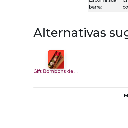
Escolha sua
Ch
barra:
co
Alternativas su
Gift Bombons de Morango e Rosa
M