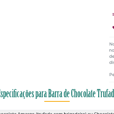
No
no
de
di
Pe
specificações para Barra de Chocolate Trufa