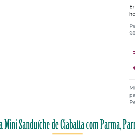
En
ho
Pa
98
Mi
pa
Pe
a Mini Sanduíche de Ciabatta com Parma, Par