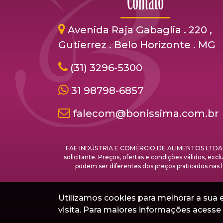
Contato
Avenida Raja Gabaglia . 220 ,
Gutierrez . Belo Horizonte . MG
(31) 3296-5300
31 98798-6857
falecom@bonissima.com.br
FAE INDÚSTRIA E COMÉRCIO DE ALIMENTOS LTDA. - C
solicitante. Preços, ofertas e condições válidos, ex
podem ser diferentes dos preços praticados 
Utilizamos cookies para melhorar a sua ex
Direitos Autorais ©
Boníssima
visita. Para maiores informações acess