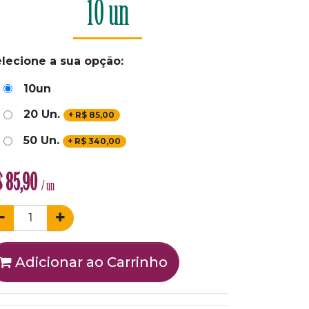
10 un
lecione a sua opção:
10un
20 Un.
+
R$
85,00
50 Un.
+
R$
340,00
$
85,90
/ un
Adicionar ao Carrinho