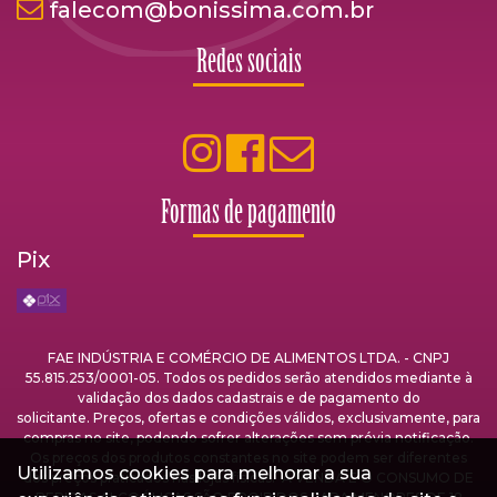
falecom@bonissima.com.br
Redes sociais
Formas de pagamento
Pix
FAE INDÚSTRIA E COMÉRCIO DE ALIMENTOS LTDA. - CNPJ
55.815.253/0001-05. Todos os pedidos serão atendidos mediante à
validação dos dados cadastrais e de pagamento do
solicitante. Preços, ofertas e condições válidos, exclusivamente, para
compras no site, podendo sofrer alterações sem prévia notificação.
Os preços dos produtos constantes no site podem ser diferentes
Utilizamos cookies para melhorar a sua
dos preços praticados nas lojas físicas. A VENDA E O CONSUMO DE