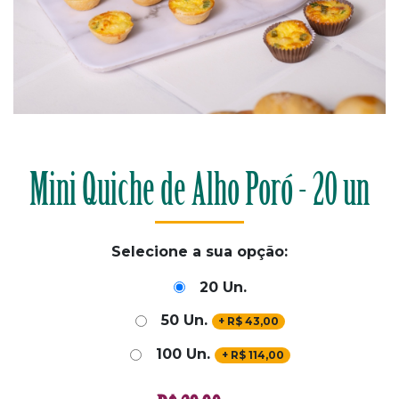
Mini Quiche de Alho Poró - 20 un
Selecione a sua opção:
20 Un.
50 Un.
+
R$
43,00
100 Un.
+
R$
114,00