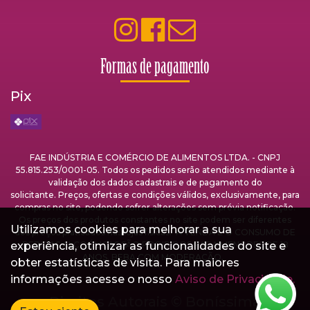
Formas de pagamento
Pix
FAE INDÚSTRIA E COMÉRCIO DE ALIMENTOS LTDA. - CNPJ
55.815.253/0001-05. Todos os pedidos serão atendidos mediante à
validação dos dados cadastrais e de pagamento do
solicitante. Preços, ofertas e condições válidos, exclusivamente, para
compras no site, podendo sofrer alterações sem prévia notificação.
Os preços dos produtos constantes no site podem ser diferentes
Utilizamos cookies para melhorar a sua
dos preços praticados nas lojas físicas. A VENDA E O CONSUMO DE
experiência, otimizar as funcionalidades do site e
BEBIDAS ALCOÓLICAS SÃO PROIBIDOS PARA MENORES DE 18
ANOS. BEBA COM MODERAÇÃO.
obter estatísticas de visita. Para maiores
informações acesse o nosso
Aviso de Privacidade.
Direitos Autorais ©
Boníssima