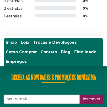
3 estrelas
0%
2 estrelas
0%
1 estrelas
0%
Início
Loja
Trocas e Devoluções
Como Comprar
Contato
Blog
Fidelidade
Empregos
RECEBA AS NOVIDADES E PROMOÇÕES BONÍSSIMA
Inscrever