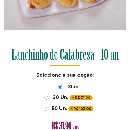
Lanchinho de Calabresa - 10 un
Selecione a sua opção:
10un
20 Un.
+
R$
31,00
50 Un.
+
R$
123,00
R$
31,90
/ un