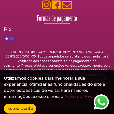
Formas de pagamento
Pix
FAE INDÚSTRIA E COMÉRCIO DE ALIMENTOS LTDA. - CNPJ
55.815.253/0001-05. Todos os pedidos serão atendidos mediante à
validação dos dados cadastrais e de pagamento do
solicitante. Preços, ofertas e condições válidos, exclusivamente, para
compras no site, podendo sofrer alterações sem prévia notificação.
Os preços dos produtos constantes no site podem ser diferentes
Utilizamos cookies para melhorar a sua
dos preços praticados nas lojas físicas. A VENDA E O CONSUMO DE
experiência, otimizar as funcionalidades do site e
BEBIDAS ALCOÓLICAS SÃO PROIBIDOS PARA MENORES DE 18
ANOS. BEBA COM MODERAÇÃO.
obter estatísticas de visita. Para maiores
informações acesse o nosso
Aviso de Privacidade.
Direitos Autorais ©
Boníssima
Estou ciente