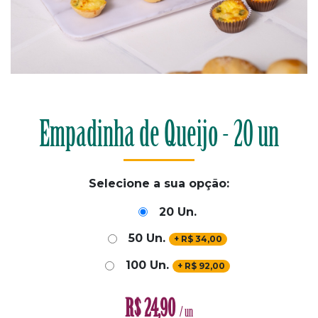
Empadinha de Queijo - 20 un
Selecione a sua opção:
20 Un.
50 Un.
+
R$
34,00
100 Un.
+
R$
92,00
R$
24,90
/ un