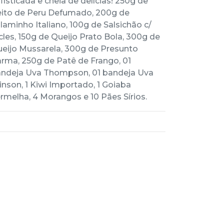
fisticada e cheia de delícias! 250g de
ito de Peru Defumado, 200g de
laminho Italiano, 100g de Salsichão c/
cles, 150g de Queijo Prato Bola, 300g de
eijo Mussarela, 300g de Presunto
rma, 250g de Patê de Frango, 01
ndeja Uva Thompson, 01 bandeja Uva
inson, 1 Kiwi Importado, 1 Goiaba
rmelha, 4 Morangos e 10 Pães Sírios.