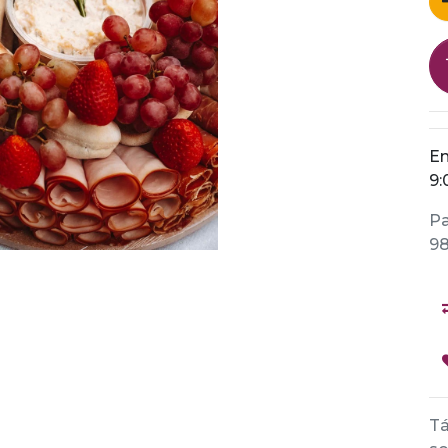
En
9:
Pa
98
Tá