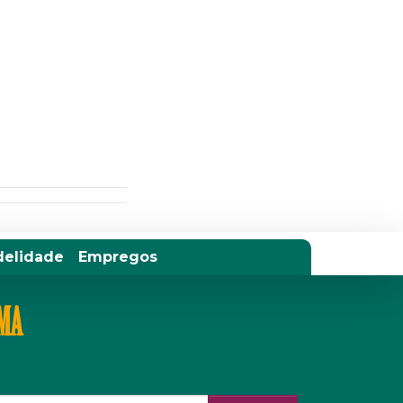
delidade
Empregos
IMA