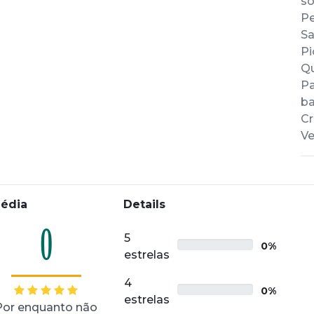
so
Pe
Sa
Pi
Qu
Pa
ba
Cr
Ve
édia
Details
0
5
0%
estrelas
4
0%
estrelas
Por enquanto não