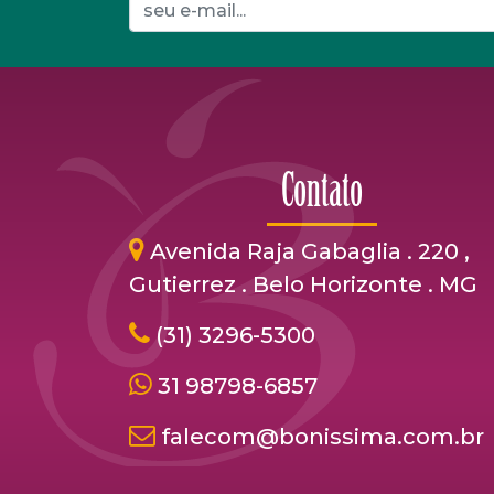
Contato
Avenida Raja Gabaglia . 220 ,
Gutierrez . Belo Horizonte . MG
(31) 3296-5300
31 98798-6857
falecom@bonissima.com.br