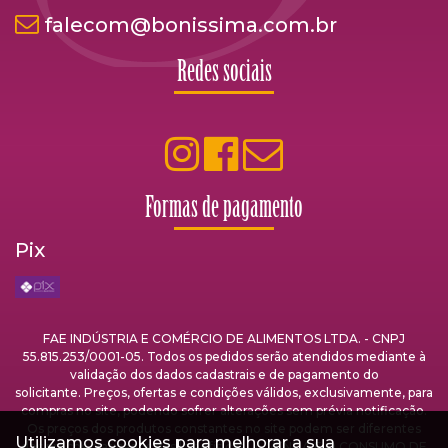
falecom@bonissima.com.br
Redes sociais
Formas de pagamento
Pix
FAE INDÚSTRIA E COMÉRCIO DE ALIMENTOS LTDA. - CNPJ
55.815.253/0001-05. Todos os pedidos serão atendidos mediante à
validação dos dados cadastrais e de pagamento do
solicitante. Preços, ofertas e condições válidos, exclusivamente, para
compras no site, podendo sofrer alterações sem prévia notificação.
Os preços dos produtos constantes no site podem ser diferentes
Utilizamos cookies para melhorar a sua
dos preços praticados nas lojas físicas. A VENDA E O CONSUMO DE